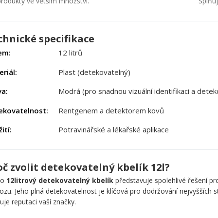
produkty ve větším množství.
Splňuj
chnické specifikace
em:
12 litrů
riál:
Plast (detekovatelný)
va:
Modrá (pro snadnou vizuální identifikaci a detekc
ekovatelnost:
Rentgenem a detektorem kovů
ití:
Potravinářské a lékařské aplikace
oč zvolit detekovatelný kbelík 12l?
to
12litrový detekovatelný kbelík
představuje spolehlivé řešení pr
ozu. Jeho plná detekovatelnost je klíčová pro dodržování nejvyšších 
luje reputaci vaší značky.