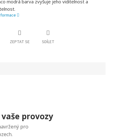
co modrá barva zvyšuje jeho viditelnost a
itelnost.
informace
ZEPTAT SE
SDÍLET
 vaše provozy
 navržený pro
ozech.