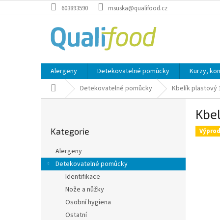
Přejít
603893590
msuska@qualifood.cz
na
obsah
Alergeny
Detekovatelné pomůcky
Kurzy, ko
Domů
Detekovatelné pomůcky
Kbelík plastový
P
Kbel
o
Přeskočit
s
Kategorie
kategorie
Výprod
t
r
Alergeny
a
Detekovatelné pomůcky
n
Identifikace
n
í
Nože a nůžky
p
Osobní hygiena
a
Ostatní