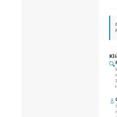
Kl
🔍
M
s
Z
t
💧