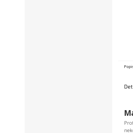
Popi
Det
Ma
Pro
nek