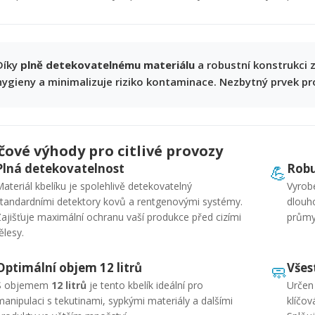
Díky
plně detekovatelnému materiálu
a robustní konstrukci z
hygieny a minimalizuje riziko kontaminace. Nezbytný prvek pr
íčové výhody pro citlivé provozy
Plná detekovatelnost
Robu
💪
ateriál kbelíku je spolehlivě detekovatelný
Vyrobe
tandardními detektory kovů a rentgenovými systémy.
dlouho
ajišťuje maximální ochranu vaší produkce před cizími
průmy
ělesy.
Optimální objem 12 litrů
Všes
🧼
S objemem
12 litrů
je tento kbelík ideální pro
Určen 
manipulaci s tekutinami, sypkými materiály a dalšími
klíčov