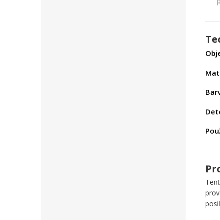
Te
Obj
Mate
Bar
Det
Použ
Pr
Ten
prov
posi