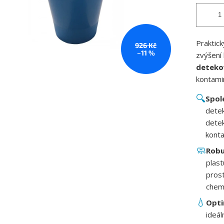
Praktick
926 Kč
–11 %
zvýšení 
deteko
kontami
🔍
Spol
detek
detek
konta
🧼
Robu
plast
prost
chem
💧
Opti
ideál