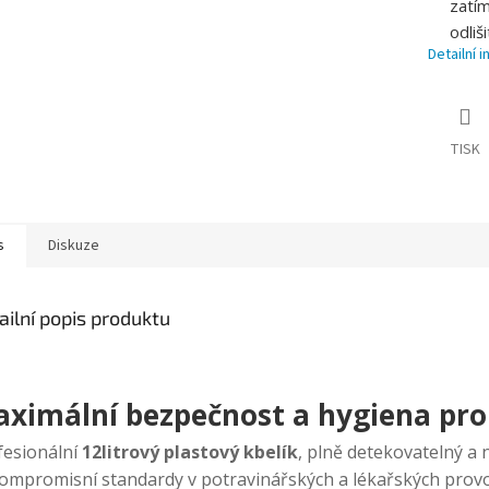
zatím
odliš
Detailní 
TISK
s
Diskuze
ailní popis produktu
ximální bezpečnost a hygiena pro
fesionální
12litrový plastový kbelík
, plně detekovatelný a
ompromisní standardy v potravinářských a lékařských prov