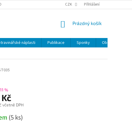
OBNÍCH ÚDAJŮ
CZK
Přihlášení
NÁKUPNÍ
Prázdný košík
KOŠÍK
travinářské náplasti
Publikace
Sponky
Obchodní podmí
ST035
11 %
 Kč
č včetně DPH
dem
(5 ks)