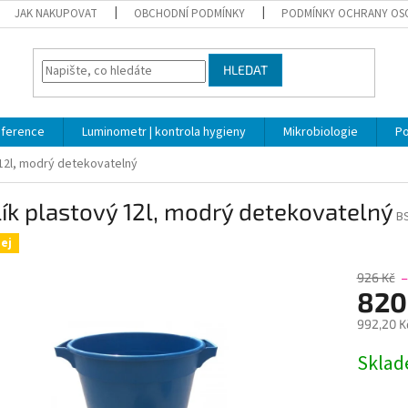
JAK NAKUPOVAT
OBCHODNÍ PODMÍNKY
PODMÍNKY OCHRANY OS
HLEDAT
nference
Luminometr | kontrola hygieny
Mikrobiologie
Po
 12l, modrý detekovatelný
ík plastový 12l, modrý detekovatelný
B
ej
926 Kč
–
820
992,20 K
Měrná
Skla
cena: