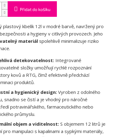
Přidat do košíku
ý plastový kbelík 12l v modré barvě, navržený pro
bezpečnosti a hygieny v citlivých provozech. Jeho
vatelný materiál
spolehlivě minimalizuje riziko
nace.
ehlivá detekovatelnost:
Integrované
ovatelné složky umožňují rychlé rozpoznání
tory kovů a RTG, čímž efektivně předchází
minaci produktů.
stní a hygienický design:
Vyroben z odolného
u, snadno se čistí a je vhodný pro náročné
ředí potravinářského, farmaceutického nebo
ického průmyslu.
mální objem a viditelnost:
S objemem 12 litrů je
ní pro manipulaci s kapalinami a sypkými materiály,