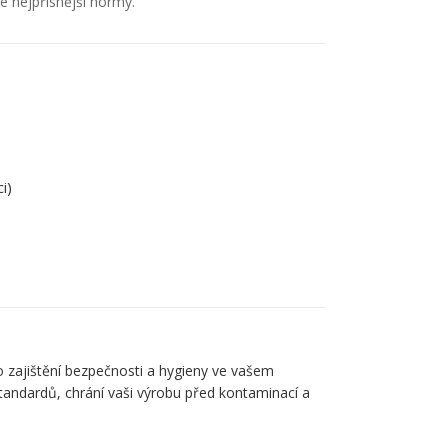
e nejpřísnější normy.
i)
o zajištění bezpečnosti a hygieny ve vašem
standardů, chrání vaši výrobu před kontaminací a