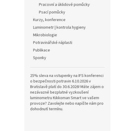
n
Pracovní a úklidové pomůcky
e
Psací pomůcky
l
Kurzy, konference
Luminometr | kontrola hygieny
Mikrobiologie
Potravinářské náplasti
Publikace
Sponky
25% sleva na vstupenky na IFS konferenci
o bezpečnosti potravin 6.10.2026 v
Bratislavě platí do 30.6.2026! Máte zájem o
nezávazné bezplatné vyzkoušení
luminometru Kikkoman Smart ve vašem
provoze? Zavolejte nebo napište nám pro
dohodnutí termínu.