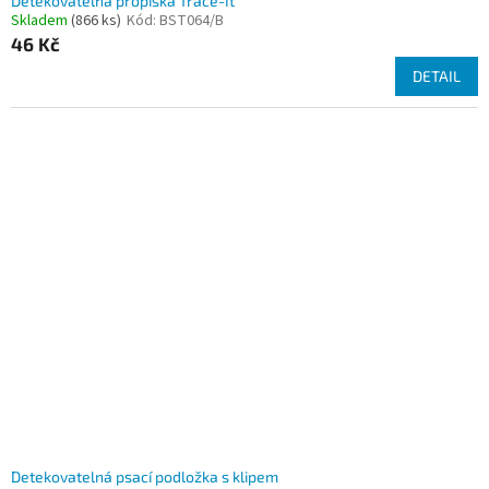
Detekovatelná propiska Trace-It
Skladem
(866 ks)
Kód:
BST064/B
46 Kč
DETAIL
Detekovatelná psací podložka s klipem