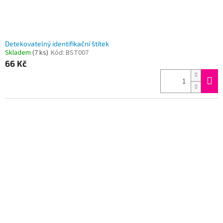
Detekovatelný identifikační štítek
Skladem
(7 ks)
Kód:
BST007
66 Kč