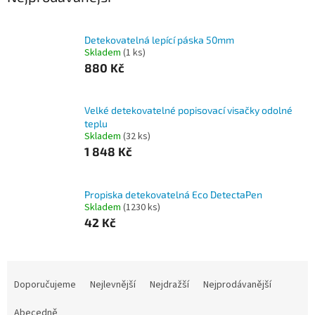
Detekovatelná lepící páska 50mm
Skladem
(1 ks)
880 Kč
Velké detekovatelné popisovací visačky odolné
teplu
Skladem
(32 ks)
1 848 Kč
Propiska detekovatelná Eco DetectaPen
Skladem
(1230 ks)
42 Kč
Ř
a
Doporučujeme
Nejlevnější
Nejdražší
Nejprodávanější
z
e
Abecedně