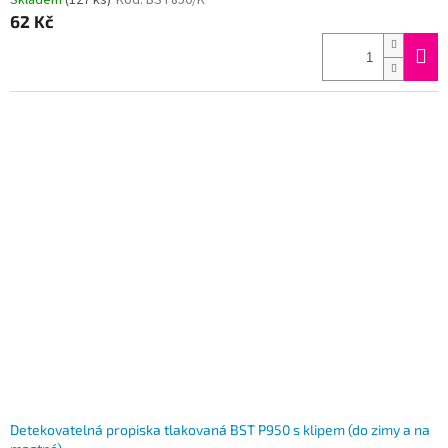
Skladem
(127 ks)
Kód:
BST850/K
62 Kč
Detekovatelná propiska tlakovaná BST P950 s klipem (do zimy a na