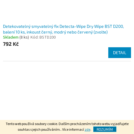
Detekovatelný smyvatelný fix Detecta-Wipe Dry Wipe BST D200,
balení 10 ks, inkoust černý, modrý nebo červený (zvolte)
Skladem
(8 ks)
Kód:
BSTD200
792 Kč
DETAIL
Tento web používá soubory cookie. Dalším procházením tohoto webu vyjadřujete
souhlas s jejich používáním.. Více informací
zde
.
ROZUMÍM