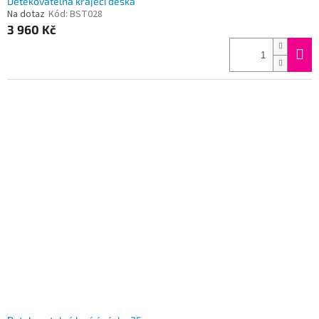
Detekovatelná krájecí deska
Na dotaz
Kód:
BST028
3 960 Kč