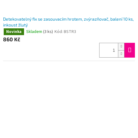
Detekovatelný fix se zasouvacím hrotem, zvýrazňovač, balení 10 ks,
inkoust žlutý
Skladem
(3 ks)
Kód:
BSTR3
Novinka
860 Kč