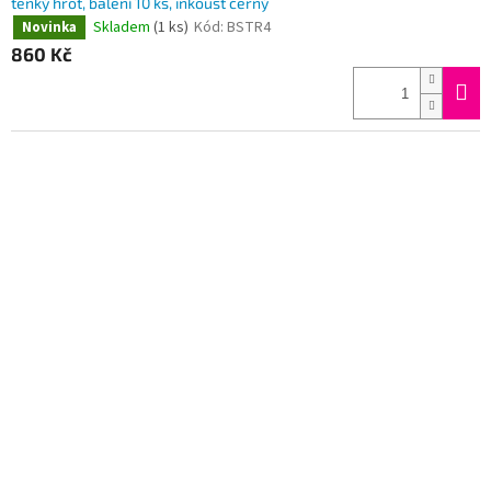
tenký hrot, balení 10 ks, inkoust černý
Skladem
(1 ks)
Kód:
BSTR4
Novinka
860 Kč