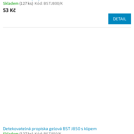
Skladem
(127 ks)
Kód:
BSTJ800/K
53 Kč
DETAIL
Detekovatelná propiska gelová BST J850 s klipem