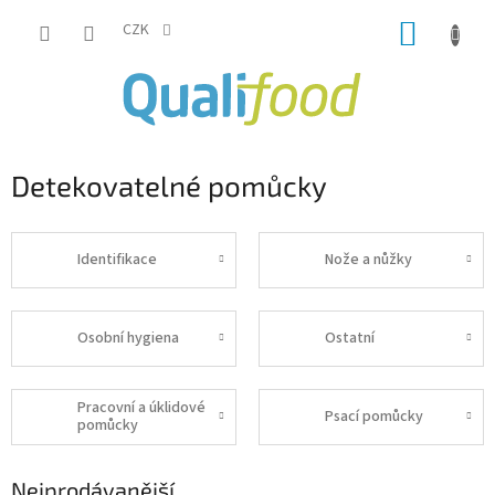
Přejít
NÁKUP
na
CZK
obsah
KOŠÍK
Detekovatelné pomůcky
Identifikace
Nože a nůžky
Osobní hygiena
Ostatní
Pracovní a úklidové
Psací pomůcky
pomůcky
Nejprodávanější