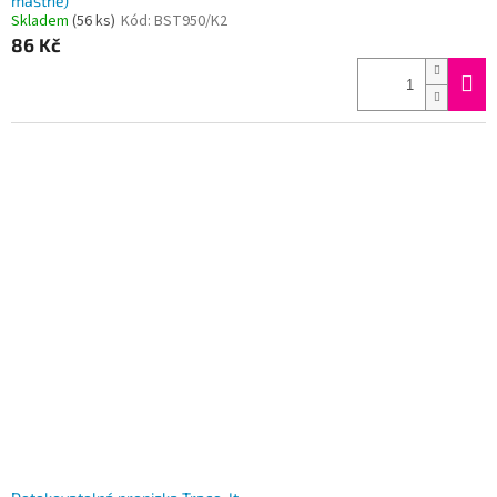
mastné)
Skladem
(56 ks)
Kód:
BST950/K2
86 Kč