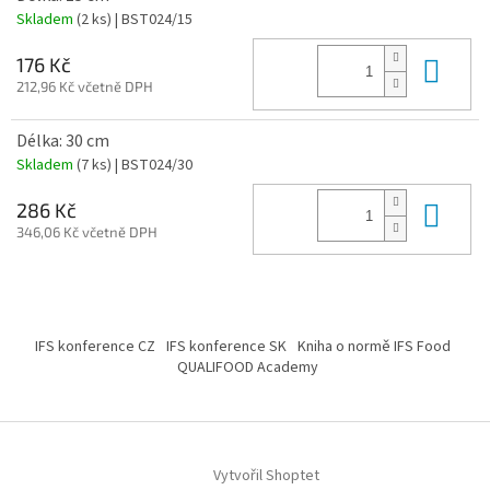
Skladem
(2 ks)
| BST024/15
Do 
176 Kč
212,96 Kč včetně DPH
Délka: 30 cm
Skladem
(7 ks)
| BST024/30
Do 
286 Kč
346,06 Kč včetně DPH
Z
á
IFS konference CZ
IFS konference SK
Kniha o normě IFS Food
p
QUALIFOOD Academy
a
t
í
Vytvořil Shoptet