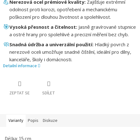
💪
Nerezová ocel prémiové kvality:
Zajišťuje extrémní
odolnost proti korozi, opotřebení a mechanickému
poškození pro dlouhou životnost a spolehlivost.
🎯
Vysoká přesnost a čitelnost:
Jasně gravírované stupnice
a ostré hrany pro spolehlivé a precizní měření bez chyb.
🧼
Snadná údržba a univerzální použití:
Hladký povrch z
nerezové oceli umožňuje snadné čištění, ideální pro dílny,
kanceláře, školy i domácnosti.
Detailní informace
ZEPTAT SE
SDÍLET
Varianty
Popis
Diskuze
Délka: 15 cm