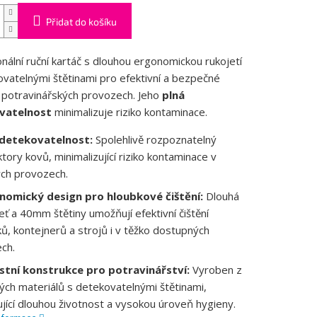
Přidat do košíku
nální ruční kartáč s dlouhou ergonomickou rukojetí
vatelnými štětinami pro efektivní a bezpečné
v potravinářských provozech. Jeho
plná
vatelnost
minimalizuje riziko kontaminace.
 detekovatelnost:
Spolehlivě rozpoznatelný
tory kovů, minimalizující riziko kontaminace v
vých provozech.
nomický design pro hloubkové čištění:
Dlouhá
eť a 40mm štětiny umožňují efektivní čištění
ků, kontejnerů a strojů i v těžko dostupných
ch.
tní konstrukce pro potravinářství:
Vyroben z
ých materiálů s detekovatelnými štětinami,
ťující dlouhou životnost a vysokou úroveň hygieny.