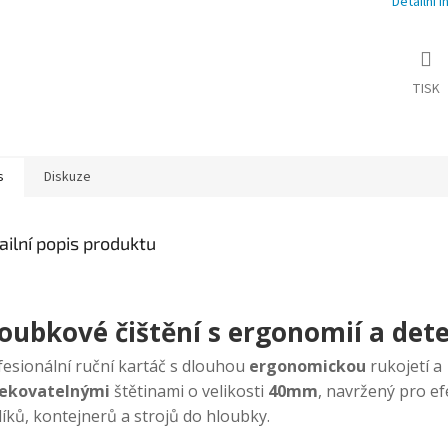
Detailní 
TISK
s
Diskuze
ailní popis produktu
oubkové čištění s ergonomií a det
fesionální ruční kartáč s dlouhou
ergonomickou
rukojetí a
ekovatelnými
štětinami o velikosti
40mm
, navržený pro efe
íků, kontejnerů a strojů do hloubky.