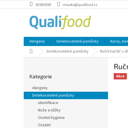
Přejít
603893590
msuska@qualifood.cz
na
obsah
Alergeny
Detekovatelné pomůcky
Kurzy, ko
Domů
Detekovatelné pomůcky
Ruční kartáč s d
P
Ručn
o
Přeskočit
s
Kategorie
kategorie
Akce
t
r
Alergeny
a
Detekovatelné pomůcky
n
Identifikace
n
í
Nože a nůžky
p
Osobní hygiena
a
Ostatní