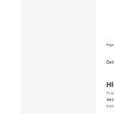
Popi
Det
Hl
Pro
det
kbel