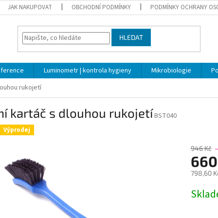
JAK NAKUPOVAT
OBCHODNÍ PODMÍNKY
PODMÍNKY OCHRANY OS
HLEDAT
nference
Luminometr | kontrola hygieny
Mikrobiologie
Po
louhou rukojetí
í kartáč s dlouhou rukojetí
BST040
Výprodej
946 Kč
660
798,60 K
Měrná
Skla
cena: