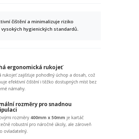
ivní čištění a minimalizuje riziko
í vysokých hygienických standardů.
há ergonomická rukojeť
 rukojeť zajišťuje pohodlný úchop a dosah, což
je efektivní čištění i těžko dostupných míst bez
rné námahy.
mální rozměry pro snadnou
pulaci
kovými rozměry
400mm x 50mm
je kartáč
tečně robustní pro náročné úkoly, ale zároveň
o ovladatelný.