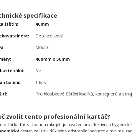
chnické specifikace
a štětin:
40mm
ekovatelnost:
Detekce kovů
va:
Modrá
měry:
400mm x 50mm
bakteriální:
Ne
ah balení:
1 kus
ití:
Pro hloubkové čištění kbelíků, kontejnerů a stro
oč zvolit tento profesionální kartáč?
o ruční kartáč s dlouhou rukojetí je navržen pro efektivní a hygienické
onomický
design zajišťují důkladné odstranění nečistot a minimalizaci